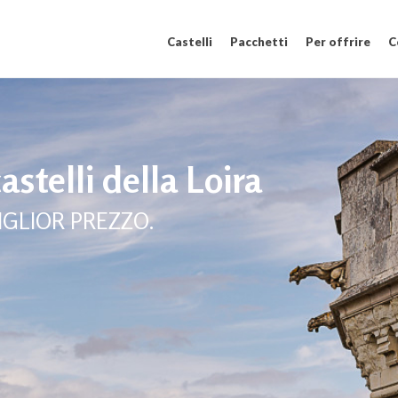
Castelli
Pacchetti
Per offrire
C
castelli della Loira
IGLIOR PREZZO.