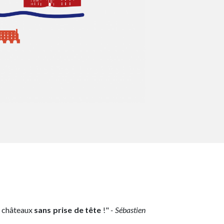
s châteaux
sans prise de tête
!"
- Sébastien