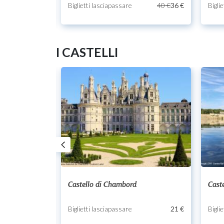
33.3 €
29 €
Biglietti lasciapassare
40 €
36 €
Bigli
I CASTELLI
Castello di Chambord
Cast
20 €
Biglietti lasciapassare
21 €
Bigli