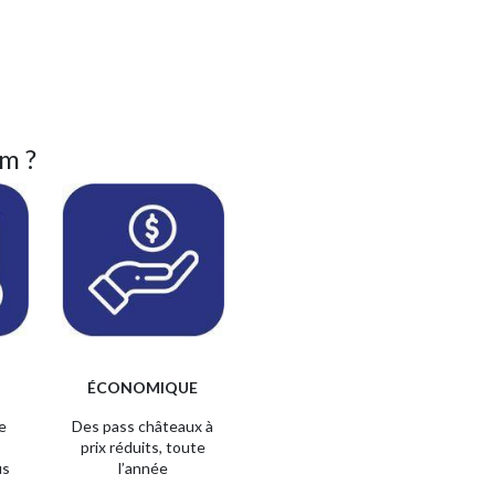
m ?
ÉCONOMIQUE
e
Des pass châteaux
à
prix réduits,
toute
us
l’année