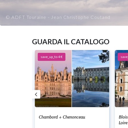
© ADFT Touraine - Jean Christophe Coutand
GUARDA IL CATALOGO
save_up_to 4 €
save
Chambord + Chenonceau
Bloi
Loire