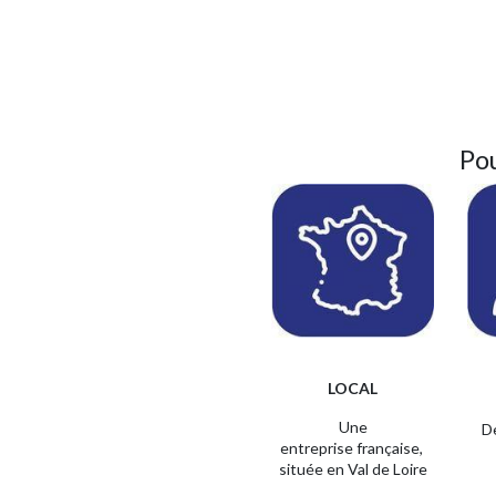
Po
LOCAL
Une
D
entreprise
française,
située en Val de Loire