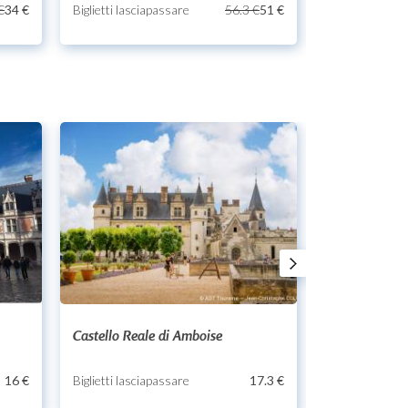
€
34 €
Biglietti lasciapassare
56.3 €
51 €
Biglietti lasci
Castello Reale di Amboise
Castello de C
16 €
Biglietti lasciapassare
17.3 €
Biglietti lasci