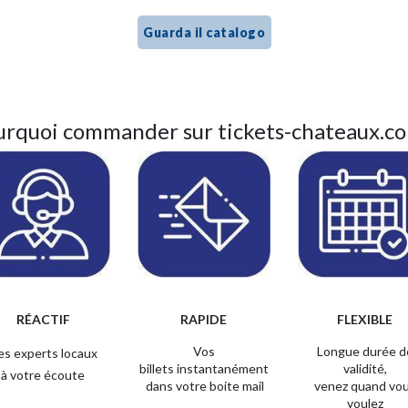
Guarda il catalogo
urquoi commander sur tickets-chateaux.co
RÉACTIF
RAPIDE
FLEXIBLE
Vos
Longue durée
d
es experts locaux
billets
instantanément
validité,
à votre écoute
dans votre boite mail
venez
quand vo
voulez