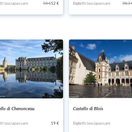
etti lasciapassare
58 €
52 €
Biglietti lasciapassare
38.3 
ello di Chenonceau
Castello di Blois
etti lasciapassare
19 €
Biglietti lasciapassare