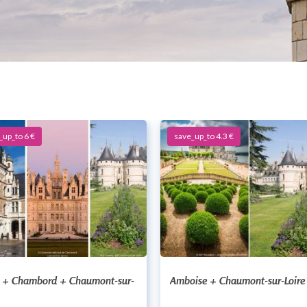
_up_to 6 €
save_up_to 4.3 €
s + Chambord + Chaumont-sur-
Amboise + Chaumont-sur-Loire