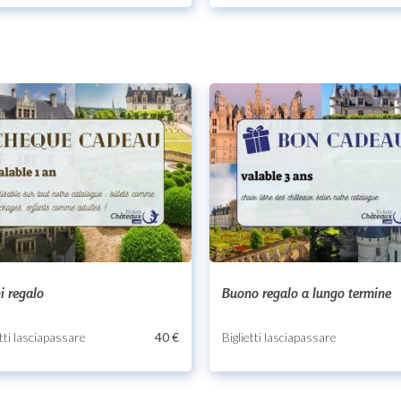
i regalo
Buono regalo a lungo termine
etti lasciapassare
40 €
Biglietti lasciapassare