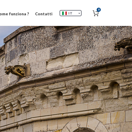
0
IT
ome funziona ?
Contatti