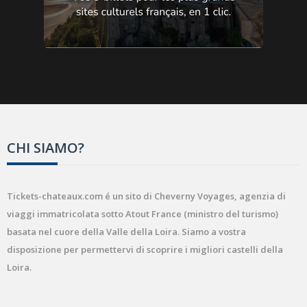
CHI SIAMO?
Tickets-chateaux.com é un sito di Cheverny Voyages, agenzia di
viaggi immatricolata sotto Atout France (ministro del turismo)
basata nel cuore della Valle della Loira. Siamo a vostra
disposizione per permettervi di scoprire i migliori castelli della
Loira.