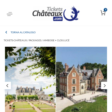
0
TORNA AL CATALOGO
TICKETS-CHÂTEAUX /
PACKAGES /
AMBOISE + CLOS LUCÉ