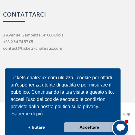
CONTATTARCI
3 Avenue Gambetta, 41000 Blois
+33 2 54 74 57 05
contact@tickets-chateaux.com
Tickets-chateaux.com utilizza i cookie per offrirti
un'esperienza utente di qualità e per misurare il
pubblico. Continuando la tua visita a questo sito,
accetti l'uso dei cookie secondo le condizioni
previste dalla nostra politica sulla privacy.
Saperne di più
Copyright © 2026 - tickets-chateaux.com |
Conception et réalisation : RUJI
|
condizioni generali di vendita
Comment puis-je vous aider ?
Rifiutare
Accettare