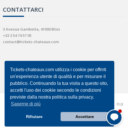
CONTATTARCI
3 Avenue Gambetta, 41000 Blois
+33 2 54 74 57 05
contact@tickets-chateaux.com
Tickets-chateaux.com utilizza i cookie per offrirti
un'esperienza utente di qualità e per misurare il
pubblico. Continuando la tua visita a questo sito,
accetti l'uso dei cookie secondo le condizioni
previste dalla nostra politica sulla privacy.
Saperne di più
Copyright © 2026 - tickets-chateaux.com |
Conception et réalisation : RUJI
|
condizioni generali di vendita
Comment puis-je vous aider ?
Rifiutare
Accettare