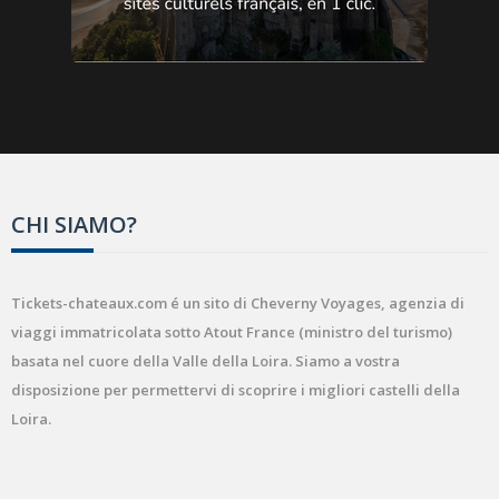
CHI SIAMO?
Tickets-chateaux.com é un sito di Cheverny Voyages, agenzia di
viaggi immatricolata sotto Atout France (ministro del turismo)
basata nel cuore della Valle della Loira. Siamo a vostra
disposizione per permettervi di scoprire i migliori castelli della
Loira.