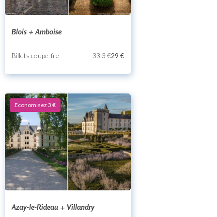
Blois + Amboise
Billets coupe-file
33.3 €
29 €
Economisez 3 €
Azay-le-Rideau + Villandry