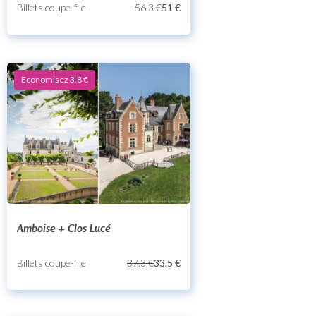
Billets coupe-file
56.3 €
51 €
Economisez 3.8 €
Amboise + Clos Lucé
Billets coupe-file
37.3 €
33.5 €