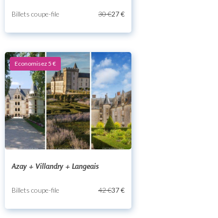
Billets coupe-file
30 €
27 €
Economisez 5 €
Azay + Villandry + Langeais
Billets coupe-file
42 €
37 €