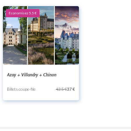
Economisez 5.5 €
Azay + Villandry + Chinon
Billets coupe-file
42.5 €
37 €