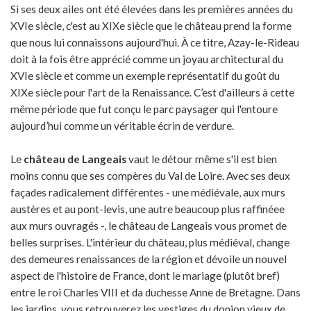
Si ses deux ailes ont été élevées dans les premières années du
XVIe siècle, c'est au XIXe siècle que le château prend la forme
que nous lui connaissons aujourd'hui. À ce titre, Azay-le-Rideau
doit à la fois être apprécié comme un joyau architectural du
XVIe siècle et comme un exemple représentatif du goût du
XIXe siècle pour l'art de la Renaissance. C’est d'ailleurs à cette
même période que fut conçu le parc paysager qui l'entoure
aujourd’hui comme un véritable écrin de verdure.
Le
château de Langeais
vaut le détour même s'il est bien
moins connu que ses compères du Val de Loire. Avec ses deux
façades radicalement différentes - une médiévale, aux murs
austères et au pont-levis, une autre beaucoup plus raffinéee
aux murs ouvragés -, le château de Langeais vous promet de
belles surprises. L'intérieur du château, plus médiéval, change
des demeures renaissances de la région et dévoile un nouvel
aspect de l'histoire de France, dont le mariage (plutôt bref)
entre le roi Charles VIII et da duchesse Anne de Bretagne. Dans
les jardins, vous retrouverez les vestiges du donjon vieux de