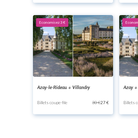
Economisez 3 €
Econom
Azay-le-Rideau + Villandry
Azay + 
Billets coupe-file
30 €
27 €
Billets 