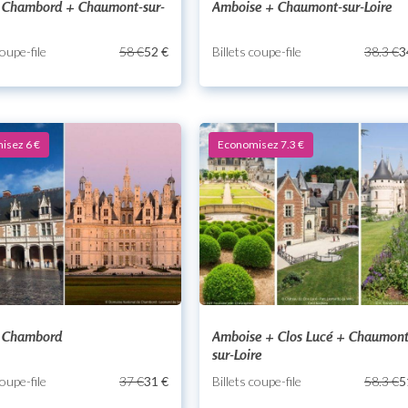
+ Chambord + Chaumont-sur-
Amboise + Chaumont-sur-Loire
coupe-file
58 €
52 €
Billets coupe-file
38.3 €
3
isez 6 €
Economisez 7.3 €
+ Chambord
Amboise + Clos Lucé + Chaumont
sur-Loire
coupe-file
37 €
31 €
Billets coupe-file
58.3 €
5