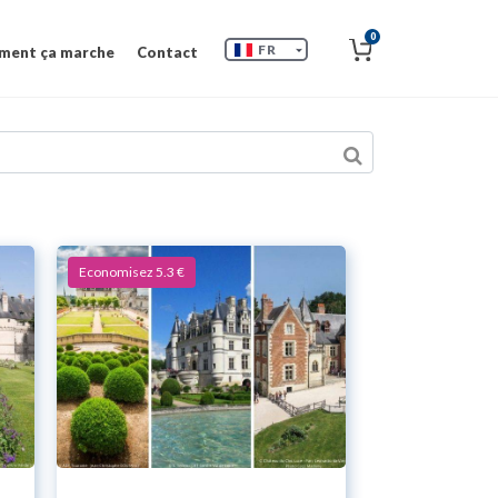
0
FR
ent ça marche
Contact
Economisez 5.3 €