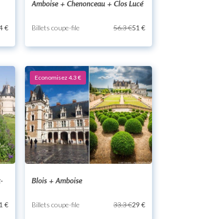
Amboise + Chenonceau + Clos Lucé
4 €
Billets coupe-file
56.3 €
51 €
Economisez 4.3 €
-
Blois + Amboise
1 €
Billets coupe-file
33.3 €
29 €