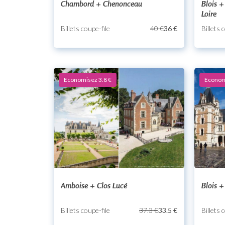
Chambord + Chenonceau
Blois 
Loire
Billets coupe-file
40 €
36 €
Billets 
Economisez 3.8 €
Econom
Amboise + Clos Lucé
Blois 
Billets coupe-file
37.3 €
33.5 €
Billets 