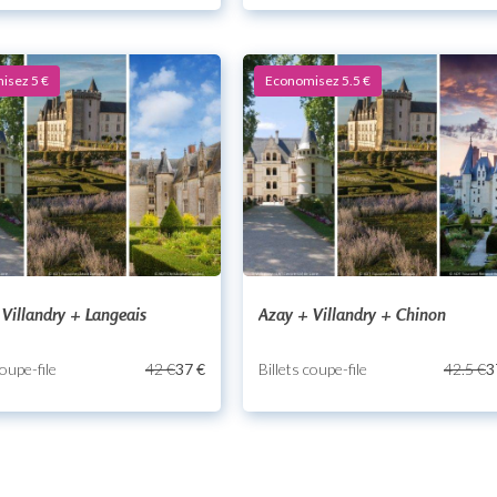
isez 5 €
Economisez 5.5 €
Villandry + Langeais
Azay + Villandry + Chinon
coupe-file
42 €
37 €
Billets coupe-file
42.5 €
3