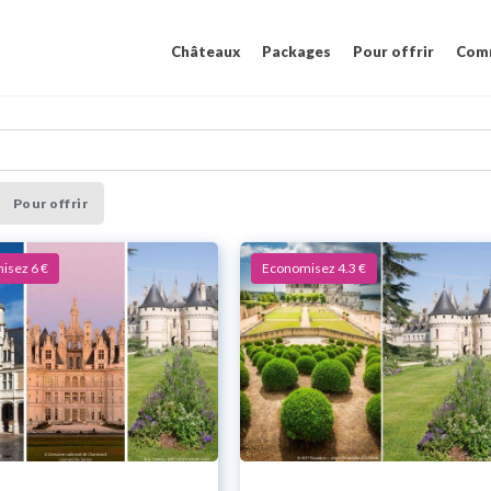
Châteaux
Packages
Pour offrir
Comm
Pour offrir
isez 6 €
Economisez 4.3 €