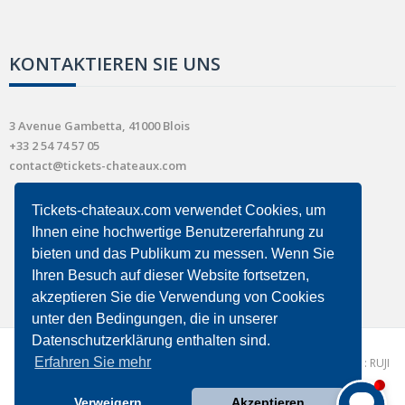
KONTAKTIEREN SIE UNS
3 Avenue Gambetta, 41000 Blois
+33 2 54 74 57 05
contact@tickets-chateaux.com
Tickets-chateaux.com verwendet Cookies, um
Ihnen eine hochwertige Benutzererfahrung zu
bieten und das Publikum zu messen. Wenn Sie
Ihren Besuch auf dieser Website fortsetzen,
akzeptieren Sie die Verwendung von Cookies
unter den Bedingungen, die in unserer
Datenschutzerklärung enthalten sind.
Erfahren Sie mehr
Copyright © 2026 - tickets-chateaux.com |
Conception et réalisation : RUJI
|
Verkaufsbedingungen
Comment puis-je vous aider ?
Verweigern
Akzeptieren