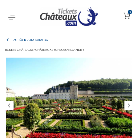
0
ZURÜCK ZUM KATALOG
TICKETS-CHÂTEAUX /
CHÂTEAUX /
SCHLOSS VILLANDRY