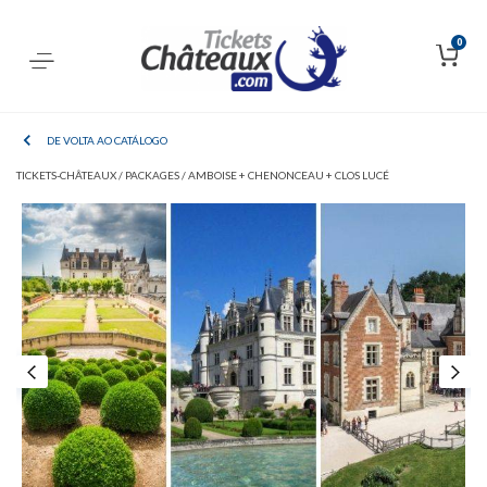
0
DE VOLTA AO CATÁLOGO
TICKETS-CHÂTEAUX /
PACKAGES /
AMBOISE + CHENONCEAU + CLOS LUCÉ